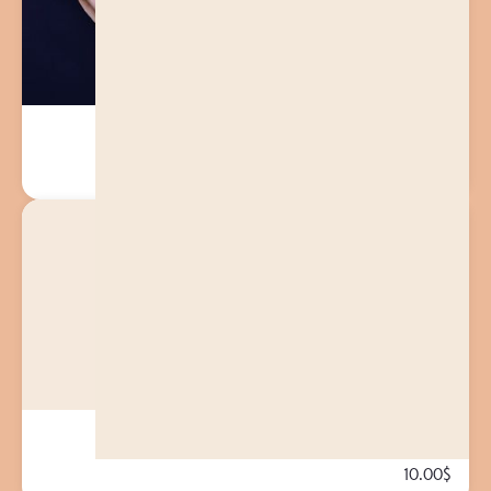
Girl Gang Tee
20.00
$
Diamond Water Bottle
10.00
$