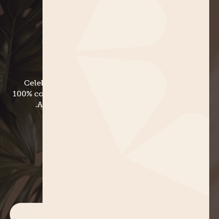
WOMAN FOR WOMEN TEE
APPAREL
SHOP
Woman for Women Tee
$20.00
AUD
Celebrating all the women out there! Super soft,
100% cotton—you need to throw this into your cart
ASAP because it’s a small run limited edition.
SIZE
XL
L
M
S
QUANTITY