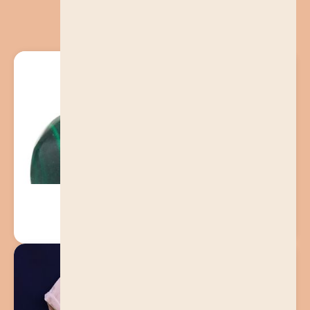
You may also like...
Malachite Vision Earrings
51.00
$