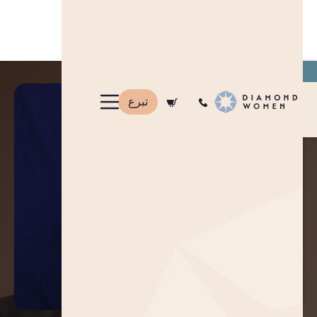
انضم
لتصبح متبرعًا شهريًا.
تبرع
zh
ar
en